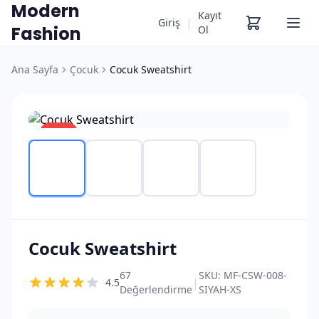
Modern
Kayıt
|
Giriş
Fashion
Ol
Ana Sayfa
Çocuk
Cocuk Sweatshirt
%17
Cocuk Sweatshirt
67
SKU:
MF-CSW-008-
|
4.5
Değerlendirme
SIYAH-XS