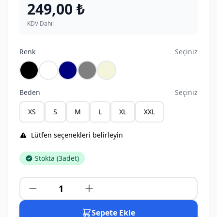
249,00 ₺
KDV Dahil
Renk
Seçiniz
Siyah
Beyaz
Lacivert
Gri
Bej
Beden
Seçiniz
XS
S
M
L
XL
XXL
Lütfen seçenekleri belirleyin
Stokta (
3
adet)
Sepete Ekle