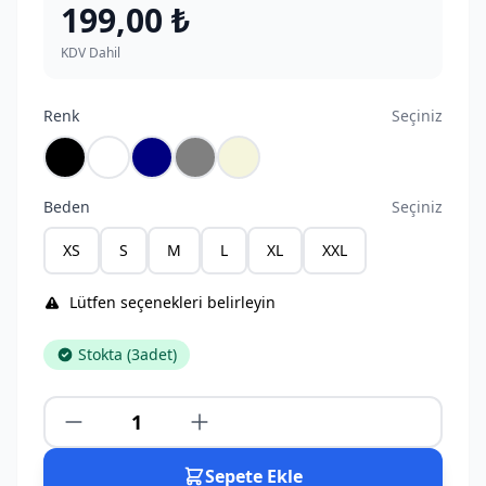
199,00 ₺
KDV Dahil
Renk
Seçiniz
Siyah
Beyaz
Lacivert
Gri
Bej
Beden
Seçiniz
XS
S
M
L
XL
XXL
Lütfen seçenekleri belirleyin
Stokta (
3
adet)
Sepete Ekle