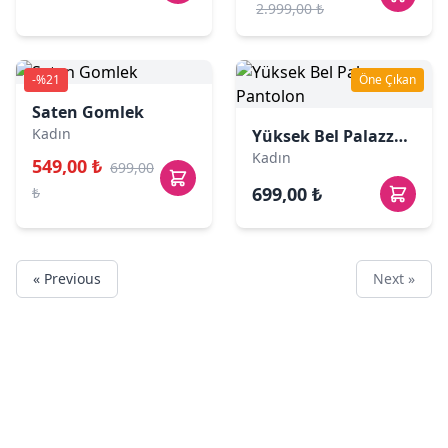
2.999,00 ₺
-%21
Öne Çıkan
Saten Gomlek
Kadın
Yüksek Bel Palazzo Pantolon
Kadın
549,00 ₺
699,00
699,00 ₺
₺
« Previous
Next »