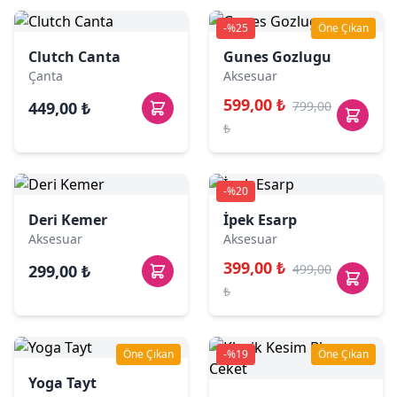
-%25
Öne Çıkan
Clutch Canta
Gunes Gozlugu
Çanta
Aksesuar
599,00 ₺
449,00 ₺
799,00
₺
-%20
Deri Kemer
İpek Esarp
Aksesuar
Aksesuar
399,00 ₺
299,00 ₺
499,00
₺
Öne Çıkan
-%19
Öne Çıkan
Yoga Tayt