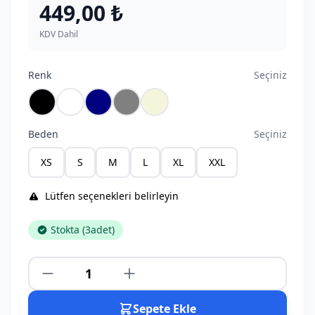
449,00 ₺
KDV Dahil
Renk
Seçiniz
Siyah
Beyaz
Lacivert
Gri
Bej
Beden
Seçiniz
XS
S
M
L
XL
XXL
Lütfen seçenekleri belirleyin
Stokta (
3
adet)
Sepete Ekle