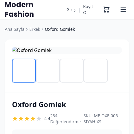
Modern
Kayıt
|
Giriş
Fashion
Ol
Ana Sayfa
Erkek
Oxford Gomlek
Oxford Gomlek
234
SKU:
MF-OXF-005-
|
4.4
Değerlendirme
SIYAH-XS