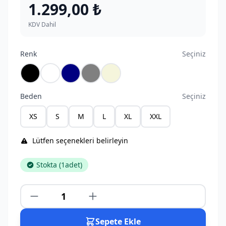
1.299,00 ₺
KDV Dahil
Renk
Seçiniz
Siyah
Beyaz
Lacivert
Gri
Bej
Beden
Seçiniz
XS
S
M
L
XL
XXL
Lütfen seçenekleri belirleyin
Stokta (
1
adet)
Sepete Ekle