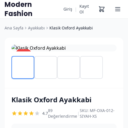
Modern
Kayıt
|
Giriş
Fashion
Ol
Ana Sayfa
Ayakkabı
Klasik Oxford Ayakkabi
%13
Klasik Oxford Ayakkabi
89
SKU:
MF-OXA-012-
|
4.7
Değerlendirme
SIYAH-XS