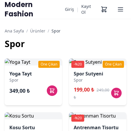
Modern
Kayıt
|
Giriş
Fashion
Ol
Ana Sayfa
/
Ürünler
/
Spor
Spor
Öne Çıkan
-%20
Öne Çıkan
Yoga Tayt
Spor Sutyeni
Spor
Spor
199,00 ₺
349,00 ₺
249,00
₺
-%20
Kosu Sortu
Antrenman Tisortu