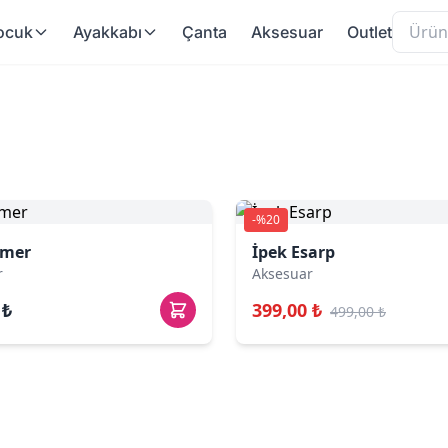
ocuk
Ayakkabı
Çanta
Aksesuar
Outlet
-%20
emer
İpek Esarp
r
Aksesuar
 ₺
399,00 ₺
499,00 ₺