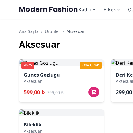
Modern Fashion
Kadın
Erkek
Ç
Ana Sayfa
/
Ürünler
/
Aksesuar
Aksesuar
-%25
Öne Çıkan
Gunes Gozlugu
Deri K
Aksesuar
Aksesua
599,00 ₺
299,00
799,00 ₺
Bileklik
Aksesuar